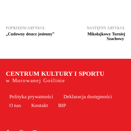
POPRZEDNI ARTYKUŁ
NASTĘPNY ARTYKUŁ
„Cudowny deszcz jesienny”
Mikołajkowy Turniej
Szachowy
CENTRUM KULTURY I SPORTU
w Murowanej Goślinie
Polityka prywatności
Deklaracja dostępności
O nas
Kontakt
BIP