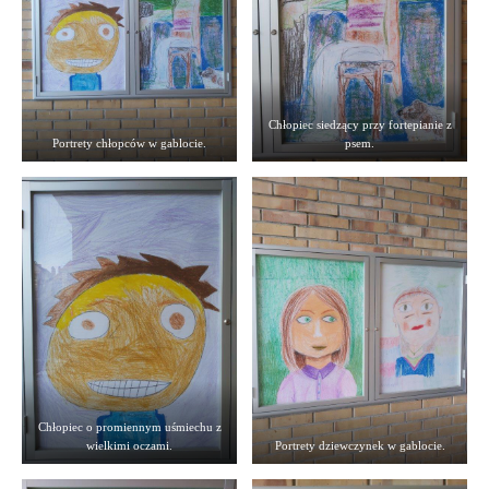
Chłopiec siedzący przy fortepianie z
Portrety chłopców w gablocie.
psem.
Chłopiec o promiennym uśmiechu z
wielkimi oczami.
Portrety dziewczynek w gablocie.