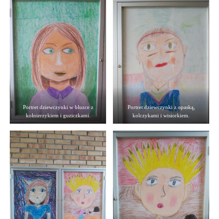
Portret dziewczynki w bluzce z
Portret dziewczynki z opaską,
kołnierzykiem i guziczkami.
kolczykami i wisiorkiem.