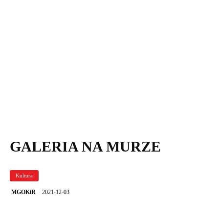
Portrety dziewczynek w gablocie.
GALERIA NA MURZE
Kultura
2021-12-03
MGOKiR