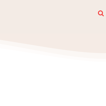
społy i sekcje
O nas
Kontakt