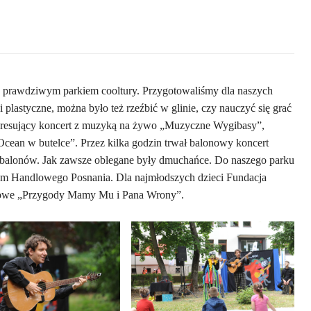
 się prawdziwym parkiem cooltury. Przygotowaliśmy dla naszych
 i plastyczne, można było też rzeźbić w glinie, czy nauczyć się grać
nteresujący koncert z muzyką na żywo „Muzyczne Wygibasy”,
Ocean w butelce”. Przez kilka godzin trwał balonowy koncert
 balonów. Jak zawsze oblegane były dmuchańce. Do naszego parku
rum Handlowego Posnania. Dla najmłodszych dzieci Fundacja
lkowe „Przygody Mamy Mu i Pana Wrony”.