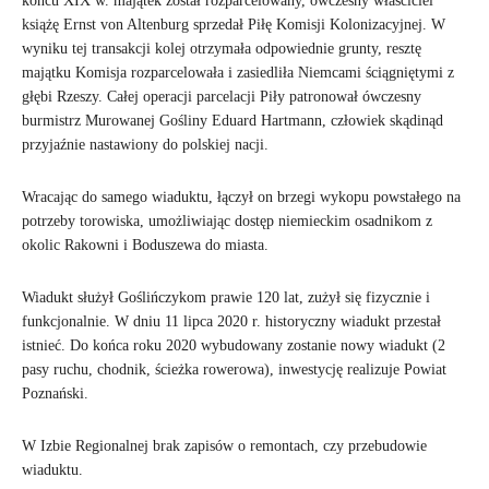
końcu XIX w. majątek został rozparcelowany, ówczesny właściciel
książę Ernst von Altenburg sprzedał Piłę Komisji Kolonizacyjnej. W
wyniku tej transakcji kolej otrzymała odpowiednie grunty, resztę
majątku Komisja rozparcelowała i zasiedliła Niemcami ściągniętymi z
głębi Rzeszy. Całej operacji parcelacji Piły patronował ówczesny
burmistrz Murowanej Gośliny Eduard Hartmann, człowiek skądinąd
przyjaźnie nastawiony do polskiej nacji.
Wracając do samego wiaduktu, łączył on brzegi wykopu powstałego na
potrzeby torowiska, umożliwiając dostęp niemieckim osadnikom z
okolic Rakowni i Boduszewa do miasta.
Wiadukt służył Goślińczykom prawie 120 lat, zużył się fizycznie i
funkcjonalnie. W dniu 11 lipca 2020 r. historyczny wiadukt przestał
istnieć. Do końca roku 2020 wybudowany zostanie nowy wiadukt (2
pasy ruchu, chodnik, ścieżka rowerowa), inwestycję realizuje Powiat
Poznański.
W Izbie Regionalnej brak zapisów o remontach, czy przebudowie
wiaduktu.