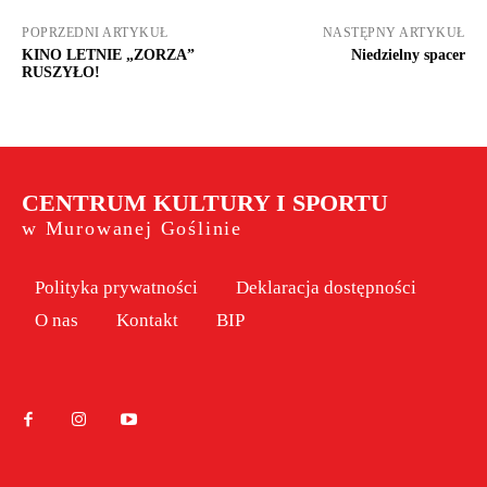
POPRZEDNI ARTYKUŁ
NASTĘPNY ARTYKUŁ
KINO LETNIE „ZORZA”
Niedzielny spacer
RUSZYŁO!
CENTRUM KULTURY I SPORTU
w Murowanej Goślinie
Polityka prywatności
Deklaracja dostępności
O nas
Kontakt
BIP