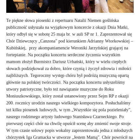
Te piękne słowa piosenki z repertuaru Natalii Niemen goślińska
publiczność usłyszała na wyjątkowym koncercie z okazji Dnia Matki,
który odbył się w sobotę 25 maja br. w auli SP nr 1. Zaprezentował się
Chór Dziewczęcy „Canzona” pod kierunkiem Adrianny Wtorkowskiej –
Kubińskiej, przy akompaniamencie Weroniki Jarzyńskiej grającej na
fortepianie. Na początku koncertu serdeczne życzenia wszystkim
mamom złożył Burmistrz Dariusz Urbański, który w wielu ciepłych
słowach podziękował za dobro, które czynią i życzył zdrowia i miłości
najbliższych. Tegoroczny występ chóru był podróżą muzyczną opartą
głównie na polskiej twórczości. Na początku koncertu usłyszeliśmy
utwory patriotyczne, było też nawiązanie muzyczne do Roku
Moniuszkowskiego, który został ustanowiony przez Sejm RP z okazji
200. rocznicy urodzin naszego wielkiego kompozytora. Posłuchaliśmy
też kilku piosenek ludowych, w tym „Wszystkie się pola pozieleniały”,
naszego rodzimego artysty ludowego Stanisława Czarneckiego. Po
pierwszej części chór na chwilę opuścił scenę aby zmienić swoje stroje.
W tym czasie solowy popis wokalny zaprezentowała jedna z młodszych
chórzystek Iga Gramacka w utworze „Jestem Mamą”. Chór powrócił na