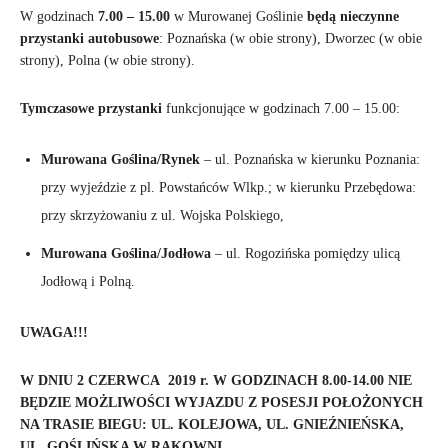
W godzinach
7.00 – 15.00
w Murowanej Goślinie
będą nieczynne
przystanki autobusowe
: Poznańska (w obie strony), Dworzec (w obie
strony), Polna (w obie strony).
Tymczasowe przystanki
funkcjonujące w godzinach 7.00 – 15.00:
Murowana Goślina/Rynek
– ul. Poznańska w kierunku Poznania:
przy wyjeździe z pl. Powstańców Wlkp.; w kierunku Przebędowa:
przy skrzyżowaniu z ul. Wojska Polskiego,
Murowana Goślina/Jodłowa
– ul. Rogozińska pomiędzy ulicą
Jodłową i Polną.
UWAGA!!!
W DNIU 2 CZERWCA 2019 r. W GODZINACH 8.00-14.00 NIE
BĘDZIE MOŻLIWOŚCI WYJAZDU Z POSESJI POŁOŻONYCH
NA TRASIE BIEGU:
UL. KOLEJOWA, UL. GNIEŹNIEŃSKA,
UL. GOŚLIŃSKA W RAKOWNI