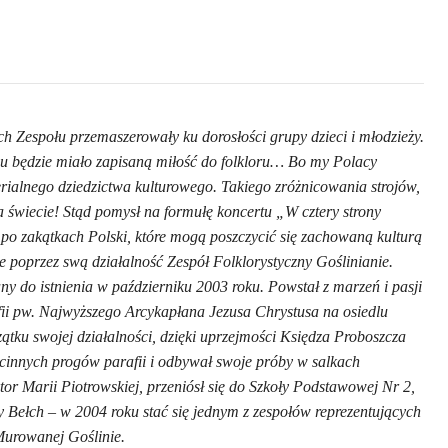
ch Zespołu przemaszerowały ku dorosłości grupy dzieci i młodzieży.
cu będzie miało zapisaną miłość do folkloru… Bo my Polacy
alnego dziedzictwa kulturowego. Takiego zróżnicowania strojów,
na świecie! Stąd pomysł na formułę koncertu „W cztery strony
 po zakątkach Polski, które mogą poszczycić się zachowaną kulturą
je poprzez swą działalność Zespół Folklorystyczny Goślinianie.
ny do istnienia w październiku 2003 roku. Powstał z marzeń i pasji
fii pw. Najwyższego Arcykapłana Jezusa Chrystusa na osiedlu
ątku swojej działalności, dzięki uprzejmości Księdza Proboszcza
ścinnych progów parafii i odbywał swoje próby w salkach
or Marii Piotrowskiej, przeniósł się do Szkoły Podstawowej Nr 2,
 Bełch – w 2004 roku stać się jednym z zespołów reprezentujących
Murowanej Goślinie.