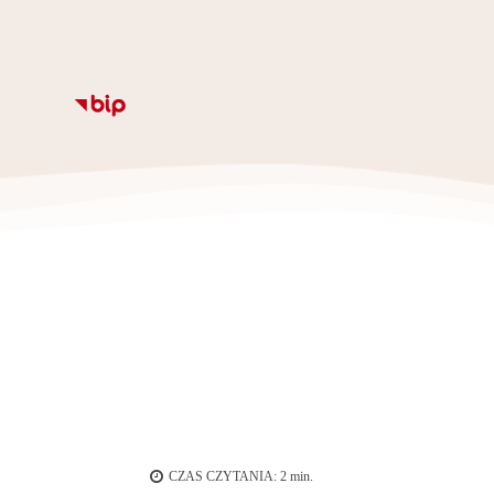
Informacje
Kalendarz
Rozkład zajęc
Ze
CZAS CZYTANIA:
2
min.