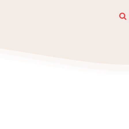
społy i sekcje
O nas
Kontakt