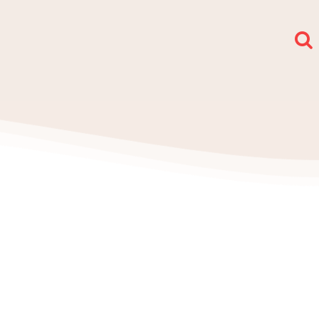
społy i sekcje
O nas
Kontakt