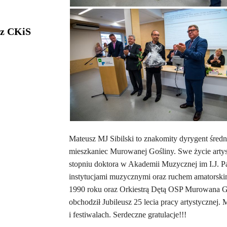
 z CKiS
Mateusz MJ Sibilski to znakomity dyrygent śred
mieszkaniec Murowanej Gośliny. Swe życie artys
stopniu doktora w Akademii Muzycznej im I.J. P
instytucjami muzycznymi oraz ruchem amatorsk
1990 roku oraz Orkiestrą Dętą OSP Murowana Go
obchodził Jubileusz 25 lecia pracy artystycznej
i festiwalach. Serdeczne gratulacje!!!