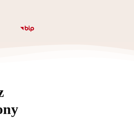
Informacje
Kalendarz
Rozkład zajęc
Ze
z
ony