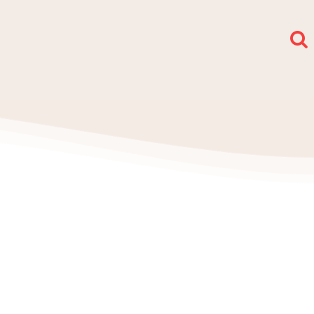
społy i sekcje
O nas
Kontakt