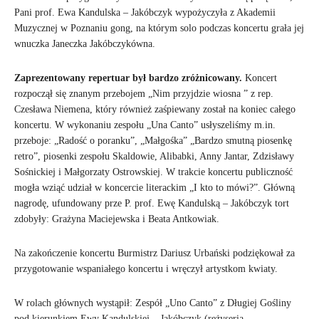
Pani prof. Ewa Kandulska – Jakóbczyk wypożyczyła z Akademii
Muzycznej w Poznaniu gong, na którym solo podczas koncertu grała jej
wnuczka Janeczka Jakóbczykówna.
Zaprezentowany repertuar był bardzo zróżnicowany.
Koncert
rozpoczął się znanym przebojem „Nim przyjdzie wiosna ” z rep.
Czesława Niemena, który również zaśpiewany został na koniec całego
koncertu. W wykonaniu zespołu „Una Canto” usłyszeliśmy m.in.
przeboje: „Radość o poranku”, „Małgośka” „Bardzo smutną piosenkę
retro”, piosenki zespołu Skaldowie, Alibabki, Anny Jantar, Zdzisławy
Sośnickiej i Małgorzaty Ostrowskiej. W trakcie koncertu publiczność
mogła wziąć udział w koncercie literackim „I kto to mówi?”. Główną
nagrodę, ufundowany prze P. prof. Ewę Kandulską – Jakóbczyk tort
zdobyły: Grażyna Maciejewska i Beata Antkowiak.
Na zakończenie koncertu Burmistrz Dariusz Urbański podziękował za
przygotowanie wspaniałego koncertu i wręczył artystkom kwiaty.
W rolach głównych wystąpił: Zespół „Uno Canto” z Długiej Gośliny
pod kierunkiem Ewy Kandulskiej – Jakóbczyk (reżyseria,