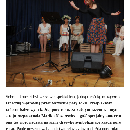
Sobotni koncert był właściwie spektaklem, jedną całością,
muzyczno –
taneczną wędrówką przez wszystkie pory roku. Przepięknym
tańcem baletowym każdą porę roku, za każdym razem w innym
stroju rozpoczynała Marika Nazarewicz – gość specjalny koncertu,
ona też wprowadzała na scenę drzewko symbolizujące każdą porę
roku. P
anie przygotowały mnóstwo rekwizytów na każdą porę roku,