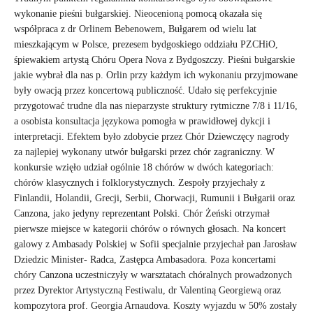
wykonanie pieśni bułgarskiej. Nieocenioną pomocą okazała się
współpraca z dr Orlinem Bebenowem, Bułgarem od wielu lat
mieszkającym w Polsce, prezesem bydgoskiego oddziału PZCHiO,
śpiewakiem artystą Chóru Opera Nova z Bydgoszczy. Pieśni bułgarskie
jakie wybrał dla nas p. Orlin przy każdym ich wykonaniu przyjmowane
były owacją przez koncertową publiczność. Udało się perfekcyjnie
przygotować trudne dla nas nieparzyste struktury rytmiczne 7/8 i 11/16,
a osobista konsultacja językowa pomogła w prawidłowej dykcji i
interpretacji. Efektem było zdobycie przez Chór Dziewczęcy nagrody
za najlepiej wykonany utwór bułgarski przez chór zagraniczny. W
konkursie wzięło udział ogólnie 18 chórów w dwóch kategoriach:
chórów klasycznych i folklorystycznych. Zespoły przyjechały z
Finlandii, Holandii, Grecji, Serbii, Chorwacji, Rumunii i Bułgarii oraz
Canzona, jako jedyny reprezentant Polski. Chór Żeński otrzymał
pierwsze miejsce w kategorii chórów o równych głosach. Na koncert
galowy z Ambasady Polskiej w Sofii specjalnie przyjechał pan Jarosław
Dziedzic Minister- Radca, Zastępca Ambasadora. Poza koncertami
chóry Canzona uczestniczyły w warsztatach chóralnych prowadzonych
przez Dyrektor Artystyczną Festiwalu, dr Valentiną Georgiewą oraz
kompozytora prof. Georgia Arnaudova. Koszty wyjazdu w 50% zostały