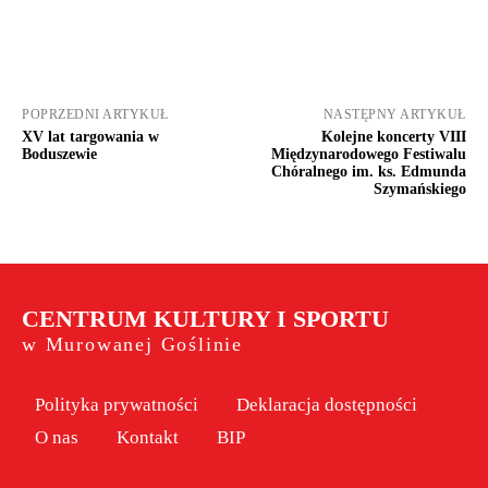
POPRZEDNI ARTYKUŁ
NASTĘPNY ARTYKUŁ
XV lat targowania w
Kolejne koncerty VIII
Boduszewie
Międzynarodowego Festiwalu
Chóralnego im. ks. Edmunda
Szymańskiego
CENTRUM KULTURY I SPORTU
w Murowanej Goślinie
Polityka prywatności
Deklaracja dostępności
O nas
Kontakt
BIP