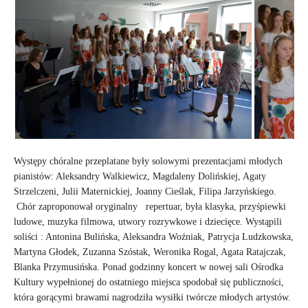
Występy chóralne przeplatane były solowymi prezentacjami młodych
pianistów: Aleksandry Walkiewicz, Magdaleny Dolińskiej, Agaty
Strzelczeni, Julii Maternickiej, Joanny Cieślak, Filipa Jarzyńskiego.
Chór zaproponował oryginalny repertuar, była klasyka, przyśpiewki
ludowe, muzyka filmowa, utwory rozrywkowe i dziecięce. Wystąpili
soliści : Antonina Bulińska, Aleksandra Woźniak, Patrycja Ludzkowska,
Martyna Głodek, Zuzanna Szóstak, Weronika Rogal, Agata Ratajczak,
Blanka Przymusińska. Ponad godzinny koncert w nowej sali Ośrodka
Kultury wypełnionej do ostatniego miejsca spodobał się publiczności,
która gorącymi brawami nagrodziła wysiłki twórcze młodych artystów.