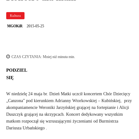
Kultura
2015-05-25
MGOKiR
CZAS CZYTANIA:
Mniej niź minuta
min.
PODZIEL
SIĘ
W niedzielę 24 maja br. Dzień Matki uczcił koncertem Chór Dziecięcy
„Canzona” pod kierunkiem Adrianny Wtorkowskiej – Kubińskiej, przy
akompaniamencie Weroniki Jarzyńskiej grającej na fortepianie i Alicji
Duszczyk grającej na skrzypcach. Koncert dedykowany wszystkim
matkom rozpoczął się wzruszającymi życzeniami od Burmistrza
Dariusza Urbańskiego .