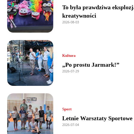
To była prawdziwa eksplozj
kreatywności
2026-08-03
Kultura
„Po prostu Jarmark!”
2026-07-29
Sport
Letnie Warsztaty Sportowe
2026-07-04