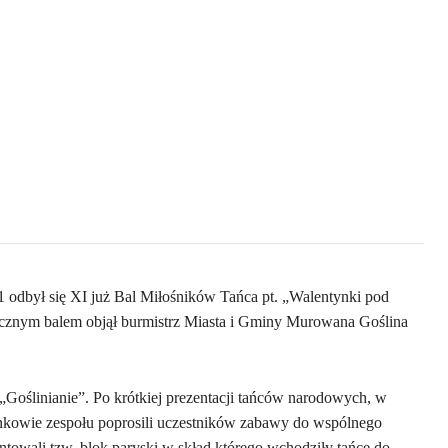
odbył się XI już Bal Miłośników Tańca pt. „Walentynki pod
cznym balem objął burmistrz Miasta i Gminy Murowana Goślina
 „Goślinianie”. Po krótkiej prezentacji tańców narodowych, w
nkowie zespołu poprosili uczestników zabawy do wspólnego
ntowali tzw. blok paryski w skład którego wchodziły tańce do