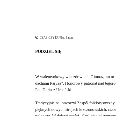
CZAS CZYTANIA:
1
min.
PODZIEL SIĘ
W walentynkowy wieczór w auli Gimnazjum nr 1 
dachami Paryża”. Honorowy patronat nad tegoro
Pan Dariusz Urbański.
Tradycyjnie bal otworzył Zespół folklorystyczny
pięknych nowych strojach krzczonowskich, czło
poloneza. W dalszej części „Goślinianie” zapreze