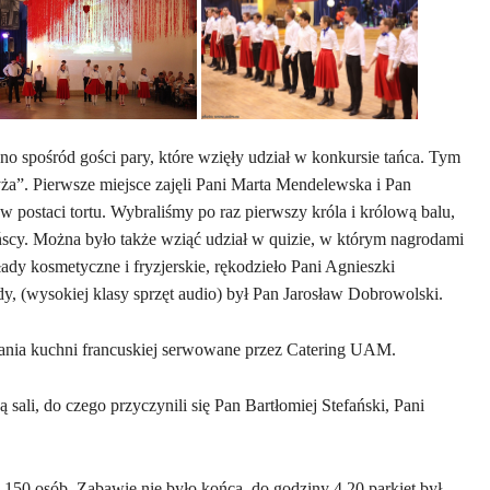
o spośród gości pary, które wzięły udział w konkursie tańca. Tym
ża”. Pierwsze miejsce zajęli Pani Marta Mendelewska i Pan
 postaci tortu. Wybraliśmy po raz pierwszy króla i królową balu,
ńscy. Można było także wziąć udział w quizie, w którym nagrodami
ady kosmetyczne i fryzjerskie, rękodzieło Pani Agnieszki
, (wysokiej klasy sprzęt audio) był Pan Jarosław Dobrowolski.
dania kuchni francuskiej serwowane przez Catering UAM.
 sali, do czego przyczynili się Pan Bartłomiej Stefański, Pani
150 osób. Zabawie nie było końca, do godziny 4.20 parkiet był