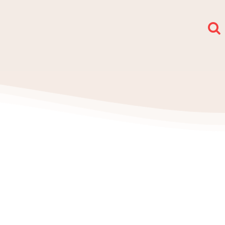
społy i sekcje
O nas
Kontakt