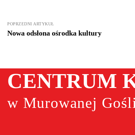
POPRZEDNI ARTYKUŁ
Nowa odsłona ośrodka kultury
CENTRUM K
w Murowanej Gośli