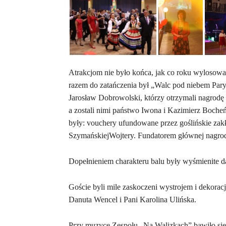
Atrakcjom nie było końca, jak co roku wylosowan
razem do zatańczenia był „Walc pod niebem Pary
Jarosław Dobrowolski, którzy otrzymali nagrodę w
a zostali nimi państwo Iwona i Kazimierz Boche
były: vouchery ufundowane przez goślińskie zakł
SzymańskiejWojtery. Fundatorem głównej nagrody
Dopełnieniem charakteru balu były wyśmienite 
Goście byli mile zaskoczeni wystrojem i dekoracją
Danuta Wencel i Pani Karolina Ulińska.
Przy muzyce Zespołu „Na Walizkach” bawiło się 