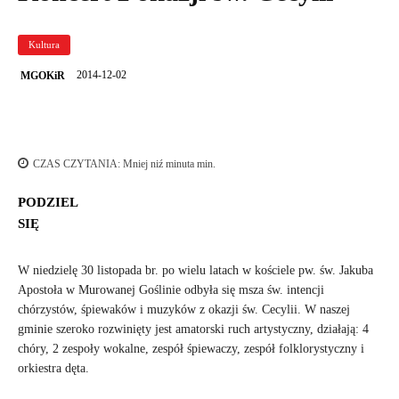
Kultura
2014-12-02
MGOKiR
CZAS CZYTANIA:
Mniej niź minuta
min.
PODZIEL
SIĘ
W niedzielę 30 listopada br. po wielu latach w kościele pw. św. Jakuba
Apostoła w Murowanej Goślinie odbyła się msza św. intencji
chórzystów, śpiewaków i muzyków z okazji św. Cecylii. W naszej
gminie szeroko rozwinięty jest amatorski ruch artystyczny, działają: 4
chóry, 2 zespoły wokalne, zespół śpiewaczy, zespół folklorystyczny i
orkiestra dęta.