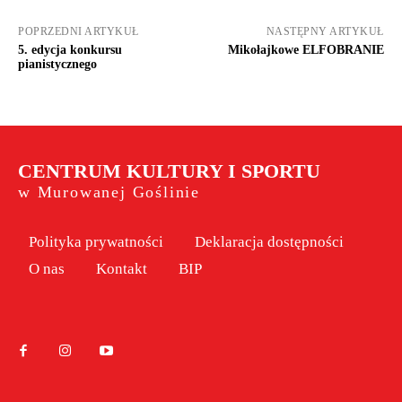
POPRZEDNI ARTYKUŁ
NASTĘPNY ARTYKUŁ
5. edycja konkursu
Mikołajkowe ELFOBRANIE
pianistycznego
CENTRUM KULTURY I SPORTU
w Murowanej Goślinie
Polityka prywatności
Deklaracja dostępności
O nas
Kontakt
BIP