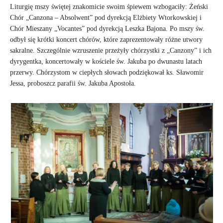
Liturgię mszy świętej znakomicie swoim śpiewem wzbogaciły: Żeński
Chór „Canzona – Absolwent” pod dyrekcją Elżbiety Wtorkowskiej i
Chór Mieszany „Vocantes” pod dyrekcją Leszka Bajona. Po mszy św.
odbył się krótki koncert chórów, które zaprezentowały różne utwory
sakralne. Szczególnie wzruszenie przeżyły chórzystki z „Canzony” i ich
dyrygentka, koncertowały w kościele św. Jakuba po dwunastu latach
przerwy. Chórzystom w ciepłych słowach podziękował ks. Sławomir
Jessa, proboszcz parafii św. Jakuba Apostoła.