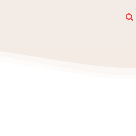
społy i sekcje
O nas
Kontakt