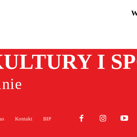
W
ULTURY I S
nie
as
Kontakt
BIP