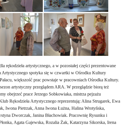
a rękodzieła artystycznego, a w pozostałej części prezentowane
ła Artystycznego spotyka się w czwartki w Ośrodku Kultury
Pałacu, większość prac powstaje w pracowniach Ośrodka Kultury.
 sezon artystyczny przeglądem ARA. W przeglądzie biorą też
żemy obejrzeć prace Jerzego Sobkowiaka, mistrza pejzażu
Klub Rękodzieła Artystycznego reprezentują: Alina Strugarek, Ewa
ak, Iwona Pietrzak, Anna Iwona Łużna, Halina Wrotyńska,
styna Dworczak, Janina Błachowiak. Pracownię Rysunku i
łonka, Agata Gajewska, Rozalia Żak, Katarzyna Sikorska, Irena