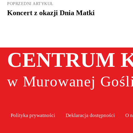
POPRZEDNI ARTYKUŁ
Koncert z okazji Dnia Matki
CENTRUM K
w Murowanej Gośli
Polityka prywatności
Deklaracja dostępności
O n