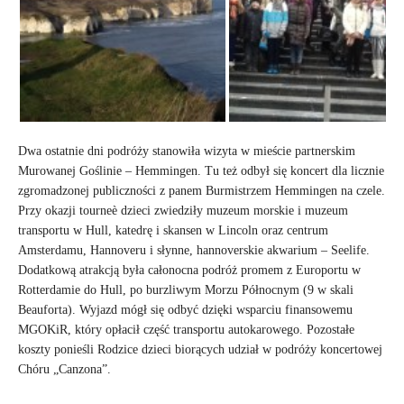
Dwa ostatnie dni podróży stanowiła wizyta w mieście partnerskim
Murowanej Goślinie – Hemmingen. Tu też odbył się koncert dla licznie
zgromadzonej publiczności z panem Burmistrzem Hemmingen na czele.
Przy okazji tourneè dzieci zwiedziły muzeum morskie i muzeum
transportu w Hull, katedrę i skansen w Lincoln oraz centrum
Amsterdamu, Hannoveru i słynne, hannoverskie akwarium – Seelife.
Dodatkową atrakcją była całonocna podróż promem z Europortu w
Rotterdamie do Hull, po burzliwym Morzu Północnym (9 w skali
Beauforta). Wyjazd mógł się odbyć dzięki wsparciu finansowemu
MGOKiR, który opłacił część transportu autokarowego. Pozostałe
koszty ponieśli Rodzice dzieci biorących udział w podróży koncertowej
Chóru „Canzona”.