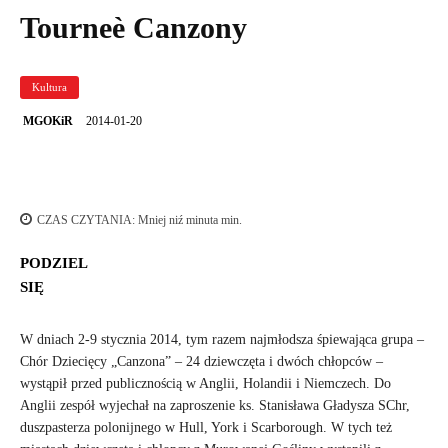
Tourneè Canzony
Kultura
2014-01-20
MGOKiR
CZAS CZYTANIA:
Mniej niź minuta
min.
PODZIEL
SIĘ
W dniach 2-9 stycznia 2014, tym razem najmłodsza śpiewająca grupa –
Chór Dziecięcy „Canzona” – 24 dziewczęta i dwóch chłopców –
wystąpił przed publicznością w Anglii, Holandii i Niemczech. Do
Anglii zespół wyjechał na zaproszenie ks. Stanisława Gładysza SChr,
duszpasterza polonijnego w Hull, York i Scarborough. W tych też