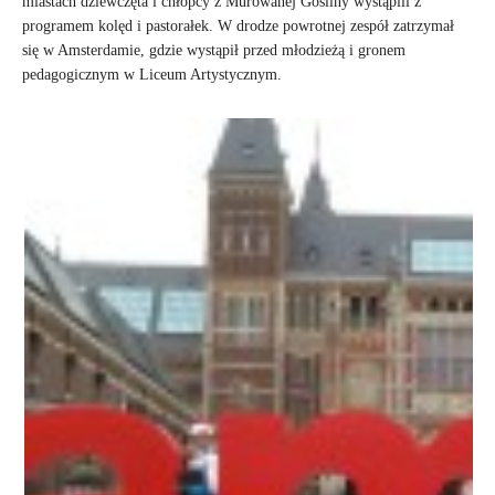
miastach dziewczęta i chłopcy z Murowanej Gośliny wystąpili z
programem kolęd i pastorałek. W drodze powrotnej zespół zatrzymał
się w Amsterdamie, gdzie wystąpił przed młodzieżą i gronem
pedagogicznym w Liceum Artystycznym.