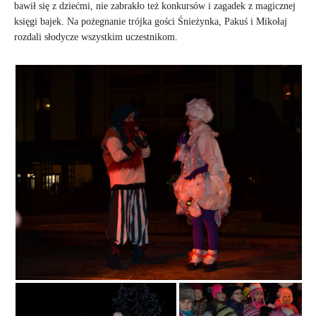
bawił się z dziećmi, nie zabrakło też konkursów i zagadek z magicznej
księgi bajek. Na pożegnanie trójka gości Śnieżynka, Pakuś i Mikołaj
rozdali słodycze wszystkim uczestnikom.