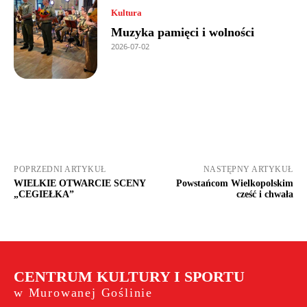
Kultura
Muzyka pamięci i wolności
2026-07-02
POPRZEDNI ARTYKUŁ
NASTĘPNY ARTYKUŁ
WIELKIE OTWARCIE SCENY
Powstańcom Wielkopolskim
„CEGIEŁKA”
cześć i chwała
CENTRUM KULTURY I SPORTU
w Murowanej Goślinie