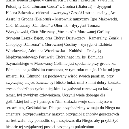
udział siedem zespołów chóralnych z Polski i Białorusi. Wystąpili:
Polonijny Chór „Sursum Corda” z Grodna (Białoruś) – dyrygent
Helena Sakowicz, chórowi towarzyszył Zespół Instrumentalny „Art. –
Azard” z Grodna (Białoruś) – kierownik muzyczny Igor Makowecki,
Chór Mieszany „Cantilena” z Obornik – dyrygent Tomasz
Wyrzykowski, Chór Mieszany „Vocantes” z Murowanej Gośliny –
dyrygent Leszek Bajon, oraz Chóry: Dziewczęcy , Kameralny, Żeński i
Chłopięcy „Canzona” z Murowanej Gośliny – dyrygenci Elżbieta
Wtorkowska, Adrianna Wtorkowska – Kubińska. Tradycją
Międzynarodowego Festiwalu Chóralnego im. ks. Edmunda
Szymańskiego w Murowanej Goślinie jest spotkanie przy grobie ks.
Edmunda na goślińskim cmentarzu, w tym roku minęło 10 lat od jego
śmierci. Ks. Edmund jest pochowany wśród swoich parafian, przy
zwyczajnej alejce. Zawsze był blisko ludzi, miał z nimi dobry kontakt,
często chodził po rynku miejskim i zagadywał rozmową na każdy
temat, był zwykłym człowiekiem. Uczynił wiele dobrego dla
goślińskiej kultury i pamięć o Nim znalazła swoje stałe miejsce w
sercach nas, Gośliniaków. Dlatego przychodzimy w maju do Niego na
cmentarz, przyprowadzamy naszych przyjaciół z chórów goszczących
na festiwalu, aby pomodlić się i zaśpiewać dla Niego, aby przybliżyć
historię tej wyjątkowej postaci następnym pokoleniom.