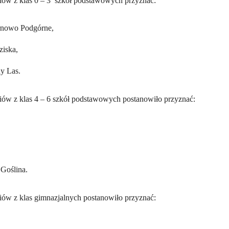
niów z klas 0 – 3 szkół podstawowych przyznać:
rnowo Podgórne,
ziska,
y Las.
niów z klas 4 – 6 szkół podstawowych postanowiło przyznać:
Goślina.
niów z klas gimnazjalnych postanowiło przyznać: