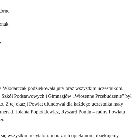
górne,
onak.
,
ta Włodarczak podziękowała jury oraz wszystkim uczestnikom.
w Szkół Podstawowych i Gimnazjów „Wiosenne Przebudzenie” był
o. Z tej okazji Powiat ufundował dla każdego uczestnika mały
erski, Jolanta Popiołkiewicz, Ryszard Pomin – radny Powiatu
era.
 się wszystkim recytatorom oraz ich opiekunom, dziękujemy