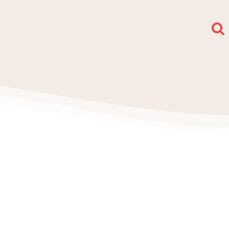
społy i sekcje
O nas
Kontakt