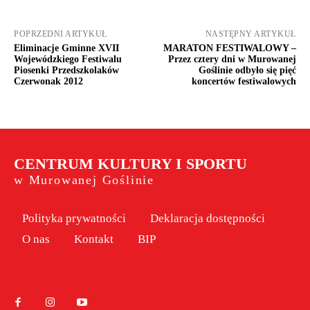
POPRZEDNI ARTYKUŁ
NASTĘPNY ARTYKUŁ
Eliminacje Gminne XVII
MARATON FESTIWALOWY –
Wojewódzkiego Festiwalu
Przez cztery dni w Murowanej
Piosenki Przedszkolaków
Goślinie odbyło się pięć
Czerwonak 2012
koncertów festiwalowych
CENTRUM KULTURY I SPORTU
w Murowanej Goślinie
Polityka prywatności
Deklaracja dostępności
O nas
Kontakt
BIP