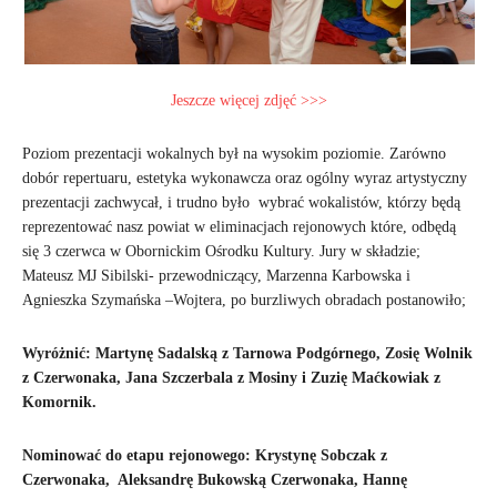
Jeszcze więcej zdjęć >>>
Poziom prezentacji wokalnych był na wysokim poziomie. Zarówno
dobór repertuaru, estetyka wykonawcza oraz ogólny wyraz artystyczny
prezentacji zachwycał, i trudno było wybrać wokalistów, którzy będą
reprezentować nasz powiat w eliminacjach rejonowych które, odbędą
się 3 czerwca w Obornickim Ośrodku Kultury. Jury w składzie;
Mateusz MJ Sibilski- przewodniczący, Marzenna Karbowska i
Agnieszka Szymańska –Wojtera, po burzliwych obradach postanowiło;
Wyróżnić: Martynę Sadalską z Tarnowa Podgórnego, Zosię Wolnik
z Czerwonaka, Jana Szczerbala z Mosiny i Zuzię Maćkowiak z
Komornik.
Nominować do etapu rejonowego: Krystynę Sobczak z
Czerwonaka, Aleksandrę Bukowską Czerwonaka, Hannę