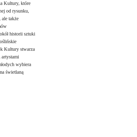
 Kultury, które
nej od rysunku,
 ale także
lmów
kół historii sztuki
oślińskie
ek Kultury stwarza
 artystami
 młodych wybiera
 ma świetlaną