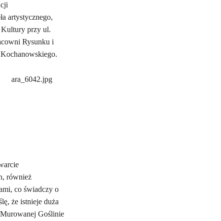
cji
ła artystycznego,
 Kultury przy ul.
racowni Rysunku i
l. Kochanowskiego.
warcie
h, również
ami, co świadczy o
ę, że istnieje duża
w Murowanej Goślinie