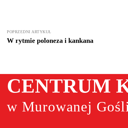
POPRZEDNI ARTYKUŁ
W rytmie poloneza i kankana
CENTRUM K
w Murowanej Gośli