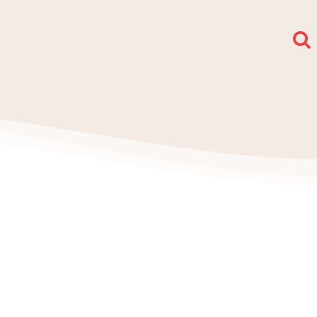
społy i sekcje
O nas
Kontakt