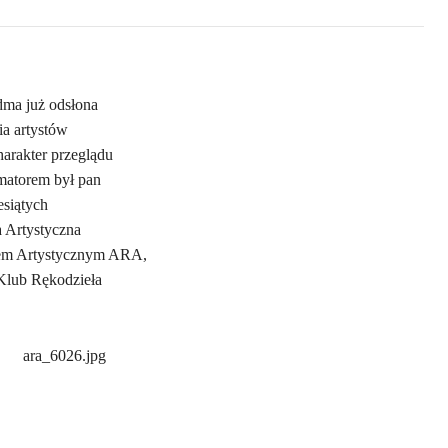
dma już odsłona
ia artystów
harakter przeglądu
imatorem był pan
esiątych
a Artystyczna
hem Artystycznym ARA,
 Klub Rękodzieła