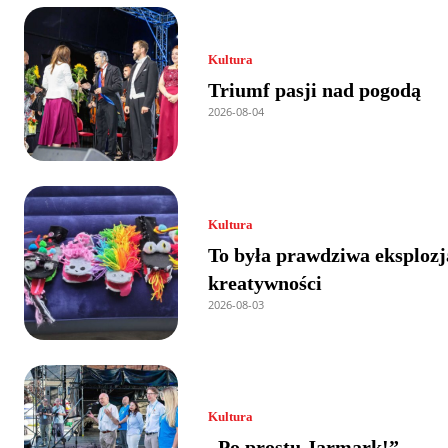
Kultura
Triumf pasji nad pogodą
2026-08-04
Kultura
To była prawdziwa eksplozj
kreatywności
2026-08-03
Kultura
„Po prostu Jarmark!”