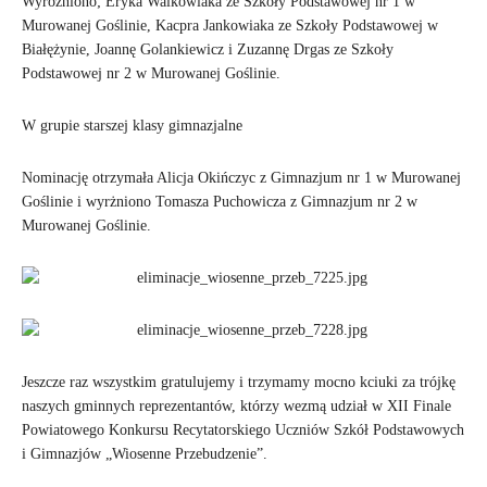
Wyróżniono; Eryka Walkowiaka ze Szkoły Podstawowej nr 1 w
Murowanej Goślinie, Kacpra Jankowiaka ze Szkoły Podstawowej w
Białężynie, Joannę Golankiewicz i Zuzannę Drgas ze Szkoły
Podstawowej nr 2 w Murowanej Goślinie.
W grupie starszej klasy gimnazjalne
Nominację otrzymała Alicja Okińczyc z Gimnazjum nr 1 w Murowanej
Goślinie i wyrżniono Tomasza Puchowicza z Gimnazjum nr 2 w
Murowanej Goślinie.
Jeszcze raz wszystkim gratulujemy i trzymamy mocno kciuki za trójkę
naszych gminnych reprezentantów, którzy wezmą udział w XII Finale
Powiatowego Konkursu Recytatorskiego Uczniów Szkół Podstawowych
i Gimnazjów „Wiosenne Przebudzenie”.