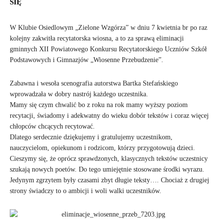
SIĘ
W Klubie Osiedlowym „Zielone Wzgórza” w dniu 7 kwietnia br po raz
kolejny zakwitła recytatorska wiosna, a to za sprawą eliminacji
gminnych XII Powiatowego Konkursu Recytatorskiego Uczniów Szkół
Podstawowych i Gimnazjów „Wiosenne Przebudzenie”.
Zabawna i wesoła scenografia autorstwa Bartka Stefańskiego
wprowadzała w dobry nastrój każdego uczestnika.
Mamy się czym chwalić bo z roku na rok mamy wyższy poziom
recytacji, świadomy i adekwatny do wieku dobór tekstów i coraz więcej
chłopców chcących recytować.
Dlatego serdecznie dziękujemy i gratulujemy uczestnikom,
nauczycielom, opiekunom i rodzicom, którzy przygotowują dzieci.
Cieszymy się, że oprócz sprawdzonych, klasycznych tekstów uczestnicy
szukają nowych poetów. Do tego umiejętnie stosowane środki wyrazu.
Jedynym zgrzytem były czasami zbyt długie teksty…. Chociaż z drugiej
strony świadczy to o ambicji i woli walki uczestników.