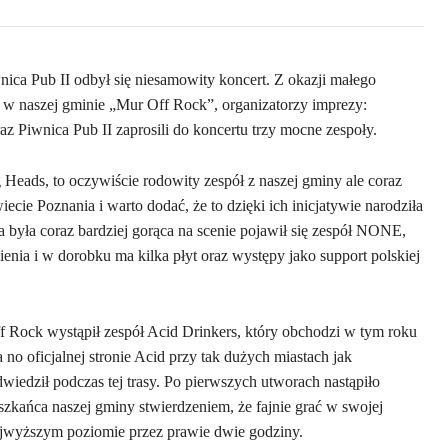
ica Pub II odbył się niesamowity koncert. Z okazji małego
h w naszej gminie „Mur Off Rock”, organizatorzy imprezy:
z Piwnica Pub II zaprosili do koncertu trzy mocne zespoły.
g Heads, to oczywiście rodowity zespół z naszej gminy ale coraz
ie Poznania i warto dodać, że to dzięki ich inicjatywie narodziła
a była coraz bardziej gorąca na scenie pojawił się zespół NONE,
ienia i w dorobku ma kilka płyt oraz występy jako support polskiej
k wystąpił zespół Acid Drinkers, który obchodzi w tym roku
no oficjalnej stronie Acid przy tak dużych miastach jak
wiedził podczas tej trasy. Po pierwszych utworach nastąpiło
szkańca naszej gminy stwierdzeniem, że fajnie grać w swojej
najwyższym poziomie przez prawie dwie godziny.