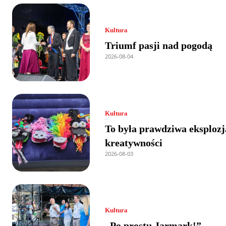
Kultura
Triumf pasji nad pogodą
2026-08-04
Kultura
To była prawdziwa eksplozj
kreatywności
2026-08-03
Kultura
„Po prostu Jarmark!”