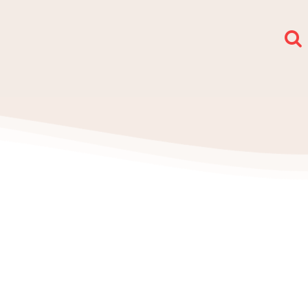
społy i sekcje
O nas
Kontakt