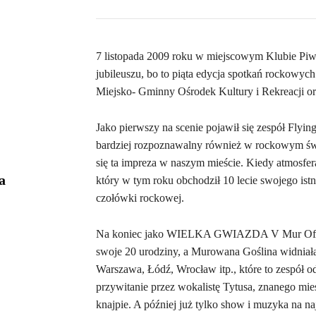
7 listopada 2009 roku w miejscowym Klubie Piwn
jubileuszu, bo to piąta edycja spotkań rockowyc
Miejsko- Gminny Ośrodek Kultury i Rekreacji ora
Jako pierwszy na scenie pojawił się zespół Flyin
bardziej rozpoznawalny również w rockowym świec
się ta impreza w naszym mieście. Kiedy atmosfer
a
który w tym roku obchodził 10 lecie swojego istn
czołówki rockowej.
Na koniec jako WIELKA GWIAZDA V Mur Off Roc
swoje 20 urodziny, a Murowana Goślina widniała 
Warszawa, Łódź, Wrocław itp., które to zespół od
przywitanie przez wokalistę Tytusa, znanego mie
knajpie. A później już tylko show i muzyka na 