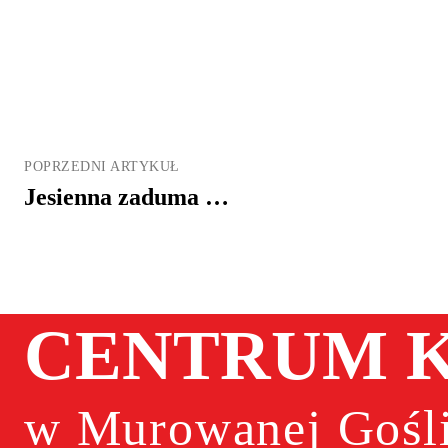
POPRZEDNI ARTYKUŁ
Jesienna zaduma …
CENTRUM K
w Murowanej Gośli