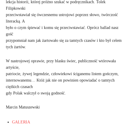
lekcja historii, której próżno szukać w podręcznikach. Tolek
Filipkowski
przeciwstawiał się ówczesnemu ustrojowi poprzez słowo, twórczość
literacką. A
było o czym śpiewać i komu się przeciwstawiać. Oprócz ballad nasz
gość
przypomniał nam jak żartowało się za tamtych czasów i kto był celem
tych żartów.
W nastrojowej oprawie, przy blasku świec, publiczność wtórowała
artyście,
patriocie, żywej legendzie, człowiekowi ściganemu listem gończym,
internowanemu… Któż jak nie on powinien opowiadać o tamtych
ciężkich czasach
gdy Polak walczył o swoją godność.
Marcin Matuszewski
GALERIA