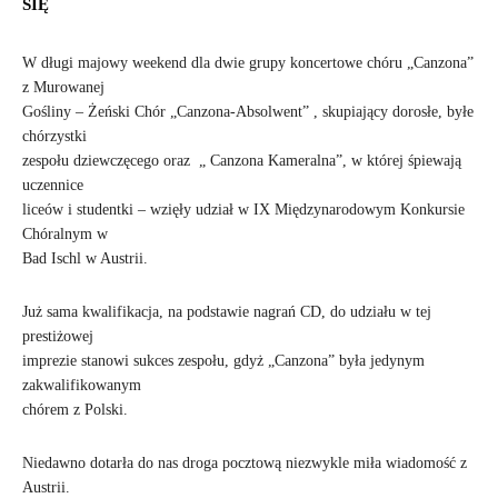
SIĘ
W długi majowy weekend dla dwie grupy koncertowe chóru „Canzona”
z Murowanej
Gośliny – Żeński Chór „Canzona-Absolwent” , skupiający dorosłe, byłe
chórzystki
zespołu dziewczęcego oraz „ Canzona Kameralna”, w której śpiewają
uczennice
liceów i studentki – wzięły udział w IX Międzynarodowym Konkursie
Chóralnym w
Bad Ischl w Austrii.
Już sama kwalifikacja, na podstawie nagrań CD, do udziału w tej
prestiżowej
imprezie stanowi sukces zespołu, gdyż „Canzona” była jedynym
zakwalifikowanym
chórem z Polski.
Niedawno dotarła do nas droga pocztową niezwykle miła wiadomość z
Austrii.