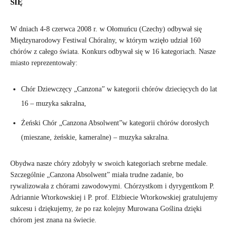
SIĘ
W dniach 4-8 czerwca 2008 r. w Ołomuńcu (Czechy) odbywał się
Międzynarodowy Festiwal Chóralny, w którym wzięło udział 160
chórów z całego świata. Konkurs odbywał się w 16 kategoriach. Nasze
miasto reprezentowały:
Chór Dziewczęcy „Canzona” w kategorii chórów dziecięcych do lat
16 – muzyka sakralna,
Żeński Chór „Canzona Absolwent”w kategorii chórów dorosłych
(mieszane, żeńskie, kameralne) – muzyka sakralna.
Obydwa nasze chóry zdobyły w swoich kategoriach srebrne medale.
Szczególnie „Canzona Absolwent” miała trudne zadanie, bo
rywalizowała z chórami zawodowymi. Chórzystkom i dyrygentkom P.
Adriannie Wtorkowskiej i P. prof. Elżbiecie Wtorkowskiej gratulujemy
sukcesu i dziękujemy, że po raz kolejny Murowana Goślina dzięki
chórom jest znana na świecie.