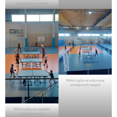
uczestnikami zawodów
Widok z góry na całą arenę
turniejowych zmagań
Widok z góry na wszystkie
turniejowe stoły