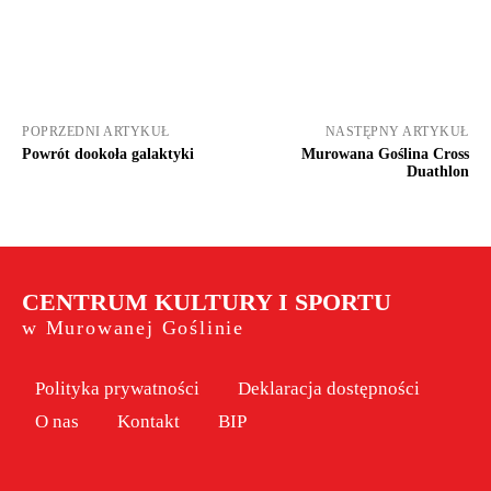
POPRZEDNI ARTYKUŁ
NASTĘPNY ARTYKUŁ
Powrót dookoła galaktyki
Murowana Goślina Cross
Duathlon
CENTRUM KULTURY I SPORTU
w Murowanej Goślinie
Polityka prywatności
Deklaracja dostępności
O nas
Kontakt
BIP