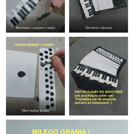
Klawiatura z papieru i taśmy
Akordeon zabawka
Dłoń maluje kropki