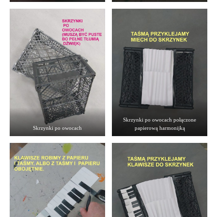
Skrzynki po owocach połączone
Skrzynki po owocach
papierową harmonijką