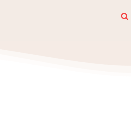
społy i sekcje
O nas
Kontakt