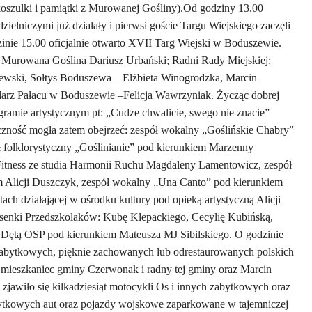
koszulki i pamiątki z Murowanej Gośliny).Od godziny 13.00
zielniczymi już działały i pierwsi goście Targu Wiejskiego zaczęli
dzinie 15.00 oficjalnie otwarto XVII Targ Wiejski w Boduszewie.
ny Murowana Goślina Dariusz Urbański; Radni Rady Miejskiej:
ewski, Sołtys Boduszewa – Elżbieta Winogrodzka, Marcin
arz Pałacu w Boduszewie –Felicja Wawrzyniak. Życząc dobrej
gramie artystycznym pt: „Cudze chwalicie, swego nie znacie”
iczność mogła zatem obejrzeć: zespół wokalny „Goślińskie Chabry”
 folklorystyczny „Goślinianie” pod kierunkiem Marzenny
itness ze studia Harmonii Ruchu Magdaleny Lamentowicz, zespół
 Alicji Duszczyk, zespół wokalny „Una Canto” pod kierunkiem
ach działającej w ośrodku kultury pod opieką artystyczną Alicji
senki Przedszkolaków: Kubę Klepackiego, Cecylię Kubińską,
 Dętą OSP pod kierunkiem Mateusza MJ Sibilskiego. O godzinie
da zabytkowych, pięknie zachowanych lub odrestaurowanych polskich
a mieszkaniec gminy Czerwonak i radny tej gminy oraz Marcin
jawiło się kilkadziesiąt motocykli Os i innych zabytkowych oraz
bytkowych aut oraz pojazdy wojskowe zaparkowane w tajemniczej