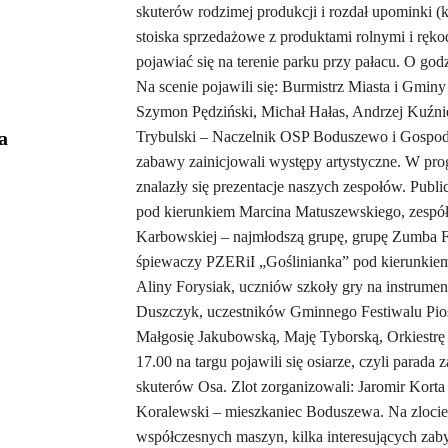
skuterów rodzimej produkcji i rozdał upominki (
stoiska sprzedażowe z produktami rolnymi i rękod
pojawiać się na terenie parku przy pałacu. O go
Na scenie pojawili się: Burmistrz Miasta i Gmi
Szymon Pędziński, Michał Hałas, Andrzej Kuźni
a
Trybulski – Naczelnik OSP Boduszewo i Gospod
zabawy zainicjowali występy artystyczne. W pro
znalazły się prezentacje naszych zespołów. Publ
pod kierunkiem Marcina Matuszewskiego, zespół
Karbowskiej – najmłodszą grupę, grupę Zumba F
śpiewaczy PZERiI „Goślinianka” pod kierunkiem
Aliny Forysiak, uczniów szkoły gry na instrument
Duszczyk, uczestników Gminnego Festiwalu Pio
Małgosię Jakubowską, Maję Tyborską, Orkiestrę
17.00 na targu pojawili się osiarze, czyli para
skuterów Osa. Zlot zorganizowali: Jaromir Kort
Koralewski – mieszkaniec Boduszewa. Na zlocie z
współczesnych maszyn, kilka interesujących za