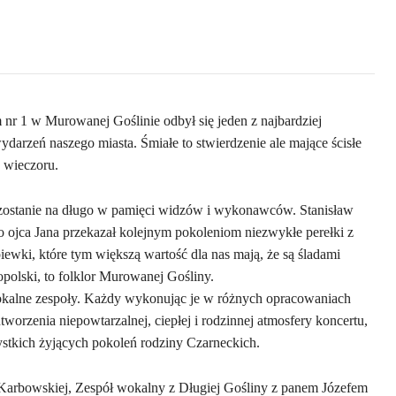
nr 1 w Murowanej Goślinie odbył się jeden z najbardziej
darzeń naszego miasta. Śmiałe to stwierdzenie ale mające ścisłe
o wieczoru.
zostanie na długo w pamięci widzów i wykonawców. Stanisław
 ojca Jana przekazał kolejnym pokoleniom niezwykłe perełki z
piewki, które tym większą wartość dla nas mają, że są śladami
kopolski, to folklor Murowanej Gośliny.
lokalne zespoły. Każdy wykonując je w różnych opracowaniach
tworzenia niepowtarzalnej, ciepłej i rodzinnej atmosfery koncertu,
zystkich żyjących pokoleń rodziny Czarneckich.
Karbowskiej, Zespół wokalny z Długiej Gośliny z panem Józefem