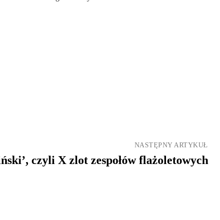
NASTĘPNY ARTYKUŁ
ński’, czyli X zlot zespołów flażoletowych