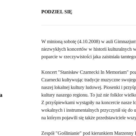
PODZIEL SIĘ
W minioną sobotę (4.10.2008) w auli Gimnazjum 
niezwykłych koncertów w historii kulturalnych wy
poparcie w rzeczywistości jaka zaistniała tamteg
Koncert "Stanisław Czarnecki In Memoriam" po
Czarnecki kultywując tradycje muzyczne swojego
naszej lokalnej kultury ludowej. Piosenki i przyś
a
kultury naszego regionu. To już nie folklor wiel
Z przyśpiewkami wystąpiły na koncercie nasze 
wokalnych i instrumentalnych przyczynił się do u
na którym pojawili się także przedstawiciele ws
Zespół "Goślinianie" pod kierunkiem Marzenny 