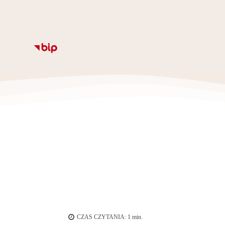
Informacje
Kalendarz
Rozkład zajęc
Ze
CZAS CZYTANIA:
1
min.