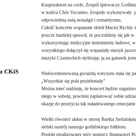
Kasprzakiem na czele, Zespół śpiewaczy Goślin
w końcu Chór Vocantes. Zespoły wykonywały prz
odpowiednią nutą nostalgii i romantyzmu.
Całość koncertu wspaniale skleił Maciej Rychły 
jeszcze bardziej sprawił, że poczuliśmy się jak 
wykorzystując tradycyjne instrumenty ludowe, w
wszystkiego dołączył się wspaniały muzyk jazz
muzyki Czarneckich stylizując ją na gatunek jemu
 z CKiS
Niekwestionowaną gwiazdą wieczoru stała się pa
„Wszystkie się pola pozieleniały”
Można mieć nadzieję, że koncert będzie organizo
niego w sobotę, powinni zaplanować sobie udzi
okazję do przeżycia tak naładowanego emocjami
Wielki również ukłon w stronę Bartka Stefańskie
sielski nastrój naszego goślińskiego folkloru.
Projekt zrealizowany przy pomocy finansowej 