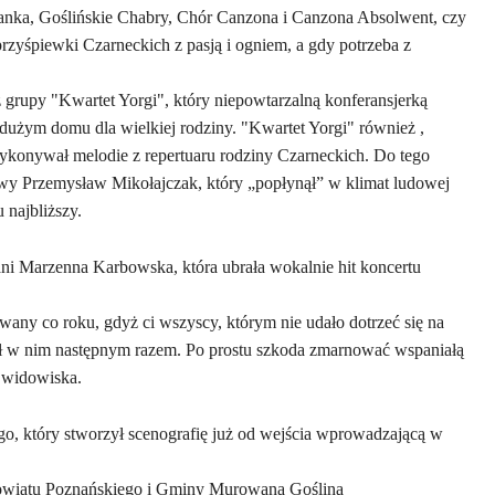
ianka, Goślińskie Chabry, Chór Canzona i Canzona Absolwent, czy
yśpiewki Czarneckich z pasją i ogniem, a gdy potrzeba z
z grupy "Kwartet Yorgi", który niepowtarzalną konferansjerką
w dużym domu dla wielkiej rodziny. "Kwartet Yorgi" również ,
ykonywał melodie z repertuaru rodziny Czarneckich. Do tego
owy Przemysław Mikołajczak, który „popłynął” w klimat ludowej
 najbliższy.
ni Marzenna Karbowska, która ubrała wokalnie hit koncertu
wany co roku, gdyż ci wszyscy, którym nie udało dotrzeć się na
ał w nim następnym razem. Po prostu szkoda zmarnować wspaniałą
 widowiska.
go, który stworzył scenografię już od wejścia wprowadzającą w
Powiatu Poznańskiego i Gminy Murowana Goślina