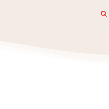
społy i sekcje
O nas
Kontakt